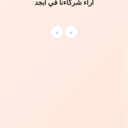
آراء شركاءنا في أبجد
›
‹