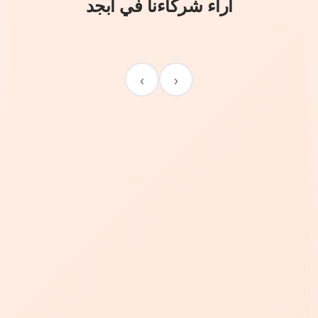
آراء شركاءنا في أبجد
›
‹