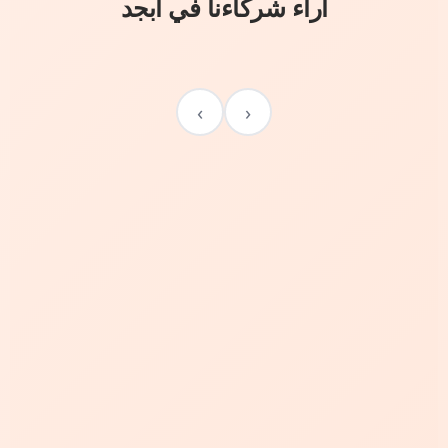
آراء شركاءنا في أبجد
›
‹