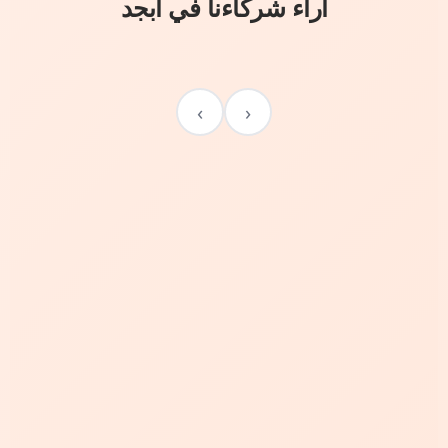
آراء شركاءنا في أبجد
›
‹