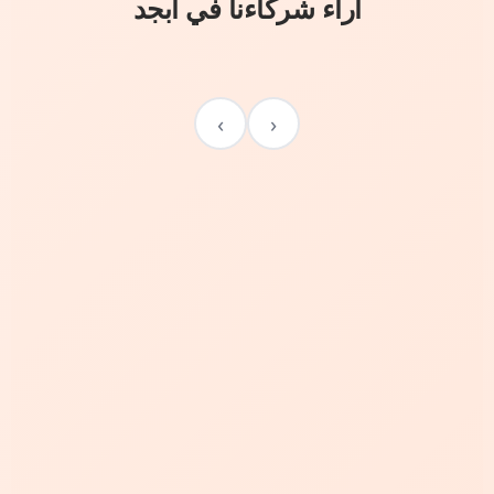
آراء شركاءنا في أبجد
›
‹