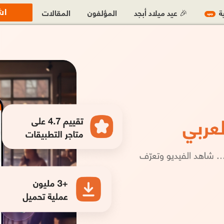
اش
ية
🎉 عيد ميلاد أبجد
المؤلفون
المقالات
جديد