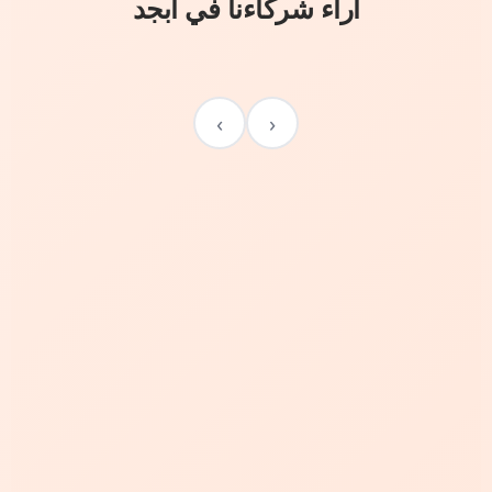
آراء شركاءنا في أبجد
›
‹