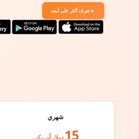
تعرف أكثر على أبجد
شهري
15
دولار أمريكي