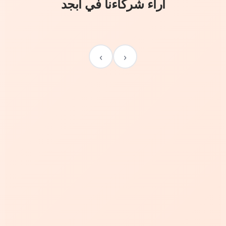
آراء شركاءنا في أبجد
›
‹