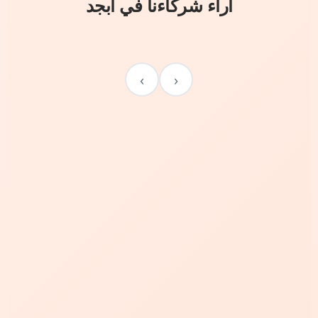
آراء شركاءنا في أبجد
›
‹