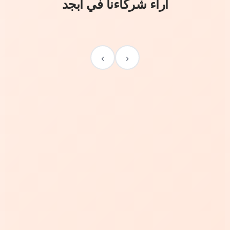
آراء شركاءنا في أبجد
›
‹