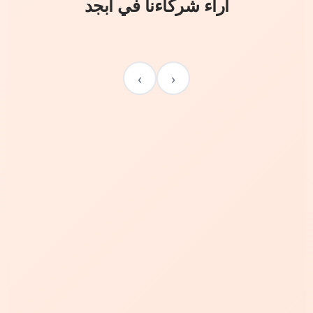
آراء شركاءنا في أبجد
›
‹