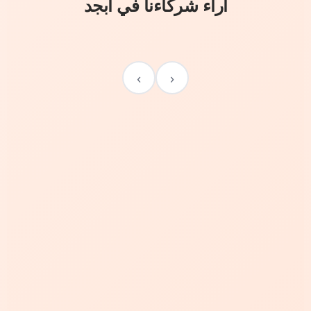
آراء شركاءنا في أبجد
›
‹