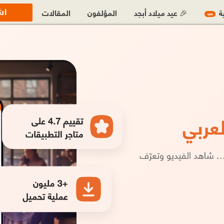
اش
ية
🎉 عيد ميلاد أبجد
المؤلفون
المقالات
جديد