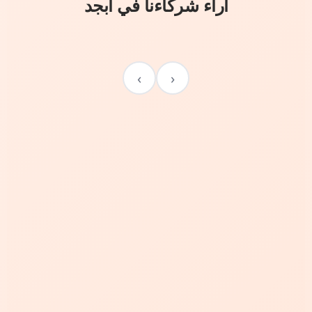
آراء شركاءنا في أبجد
›
‹