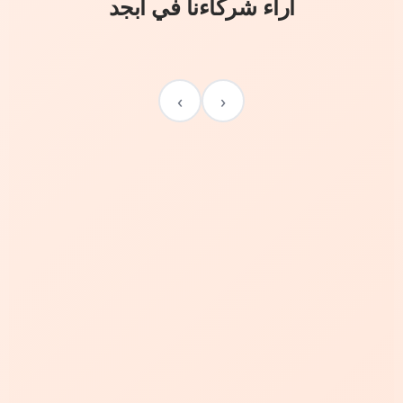
آراء شركاءنا في أبجد
›
‹