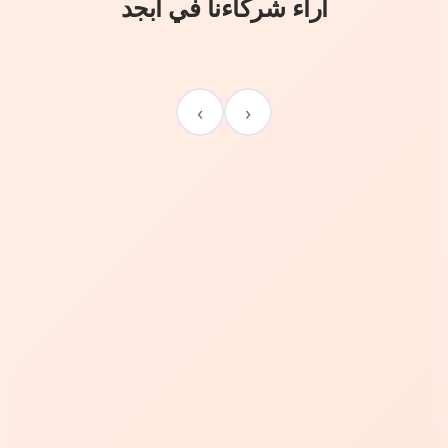
آراء شركاءنا في أبجد
›
‹