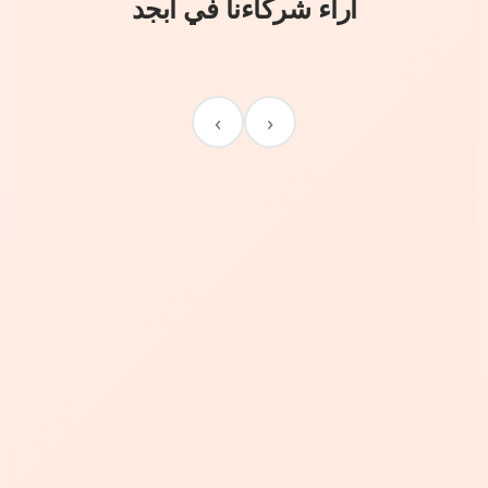
آراء شركاءنا في أبجد
›
‹